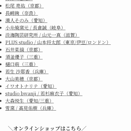
松尾 亮佑（京都）
長﨑絢（奈良）
漢人そのみ（愛知）
小糸焼窯元 / 長倉誠（岐阜）
淡海陶芸研究所 / 山元一真（滋賀）
PLUS studio / 山本将太郎（東京/伊豆/ロンドン）
石井菜摘（京都）
須釜優子（三重）
樋口萌（三重）
若生 沙耶香（兵庫）
大山美穂（京都）
イワオトナリテ（愛知）
studio bwanji / 若杉麻衣子（愛知）
大森悦生（愛知/三重）
雪窯 / 高見佑樹（兵庫）
＼オンラインショップはこちら／