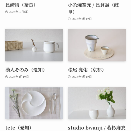
長﨑絢（奈良）
小糸焼窯元 / 長倉誠（岐
阜）
2025年10月6日
2025年4月19日
漢人そのみ（愛知）
松尾 亮佑（京都）
2025年4月19日
2025年4月19日
tete（愛知）
studio bwanji / 若杉麻衣